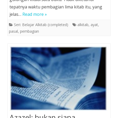
tepatnya waktu pembagian lima kitab itu, yang
jelas…
Read more »
Seri: Belajar Alkitab (completed)
alkitab
,
ayat
,
pasal
,
pembagian
Azazel: bukan siapa,