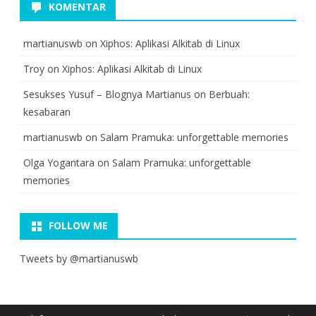
KOMENTAR
martianuswb
on
Xiphos: Aplikasi Alkitab di Linux
Troy
on
Xiphos: Aplikasi Alkitab di Linux
Sesukses Yusuf – Blognya Martianus
on
Berbuah:
kesabaran
martianuswb
on
Salam Pramuka: unforgettable memories
Olga Yogantara
on
Salam Pramuka: unforgettable
memories
FOLLOW ME
Tweets by @martianuswb