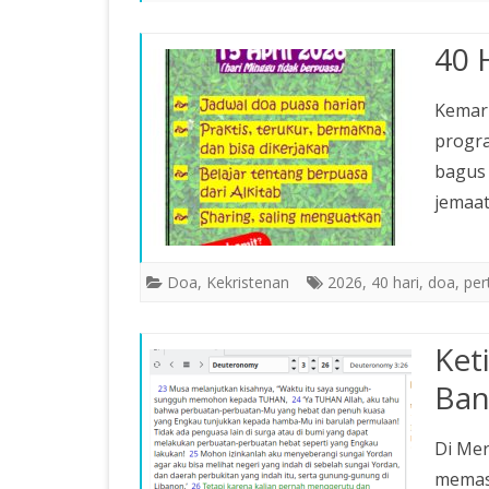
40 
Kemar
progra
bagus 
jemaat
Doa
,
Kekristenan
2026
,
40 hari
,
doa
,
per
Ket
Ban
Di Me
memasu