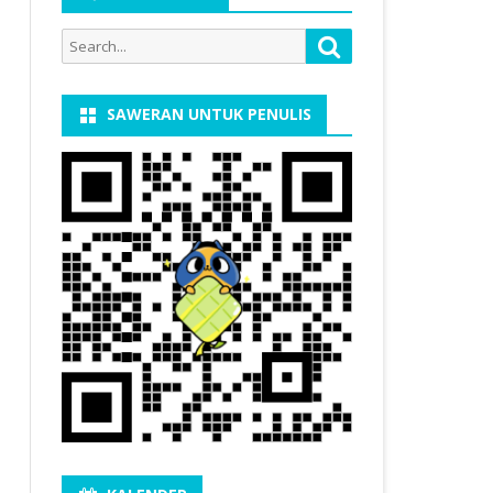
Search
Search
for:
SAWERAN UNTUK PENULIS