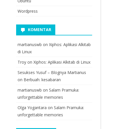
Ubuntu
Wordpress
KOMENTAR
martianuswb
on
Xiphos: Aplikasi Alkitab
di Linux
Troy
on
Xiphos: Aplikasi Alkitab di Linux
Sesukses Yusuf – Blognya Martianus
on
Berbuah: kesabaran
martianuswb
on
Salam Pramuka:
unforgettable memories
Olga Yogantara
on
Salam Pramuka:
unforgettable memories