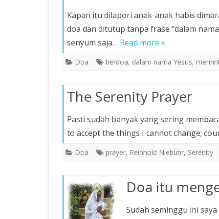
Kapan itu dilapori anak-anak habis dima
doa dan ditutup tanpa frase “dalam nam
senyum saja…
Read more »
Doa
berdoa
,
dalam nama Yesus
,
memin
The Serenity Prayer
Pasti sudah banyak yang sering membaca 
to accept the things I cannot change; cou
Doa
prayer
,
Reinhold Niebuhr
,
Serenity
Doa itu menge
Sudah seminggu ini saya