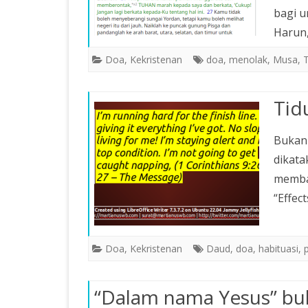
bagi 
Harun
Doa
,
Kekristenan
doa
,
menolak
,
Musa
,
Tid
Bukann
dikata
membaw
“Effec
Doa
,
Kekristenan
Daud
,
doa
,
habituasi
,
“Dalam nama Yesus” bu