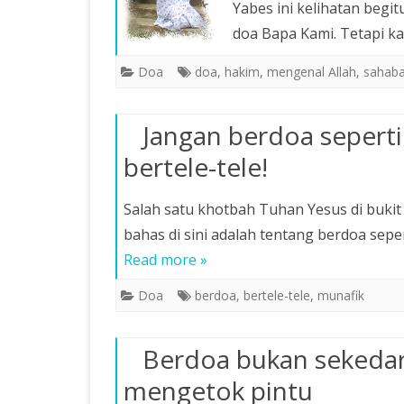
Yabes ini kelihatan begi
doa Bapa Kami. Tetapi kal
Doa
doa
,
hakim
,
mengenal Allah
,
sahaba
Jangan berdoa seperti
bertele-tele!
Salah satu khotbah Tuhan Yesus di bukit 
bahas di sini adalah tentang berdoa sepe
Read more »
Doa
berdoa
,
bertele-tele
,
munafik
Berdoa bukan sekedar
mengetok pintu