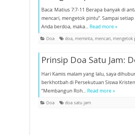
Baca: Matius 7:7-11 Berapa banyak di anta
mencari, mengetok pintu”. Sampai setia
Anda berdoa, maka…
Read more »
Doa
doa
,
meminta
,
mencari
,
mengetok p
Prinsip Doa Satu Jam:
Hari Kamis malam yang lalu, saya dihubu
berkhotbah di Persekutuan Siswa Kristen
“Membangun Roh…
Read more »
Doa
doa satu jam