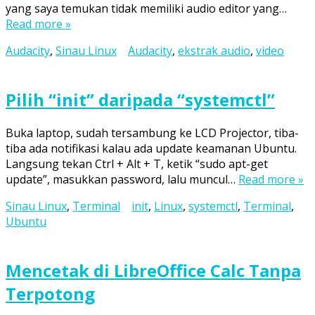
yang saya temukan tidak memiliki audio editor yang…
Read more »
Audacity
,
Sinau Linux
Audacity
,
ekstrak audio
,
video
Pilih “init” daripada “systemctl”
Buka laptop, sudah tersambung ke LCD Projector, tiba-
tiba ada notifikasi kalau ada update keamanan Ubuntu.
Langsung tekan Ctrl + Alt + T, ketik “sudo apt-get
update”, masukkan password, lalu muncul…
Read more »
Sinau Linux
,
Terminal
init
,
Linux
,
systemctl
,
Terminal
,
Ubuntu
Mencetak di LibreOffice Calc Tanpa
Terpotong