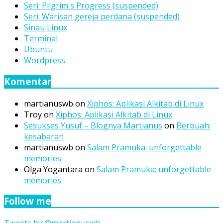
Seri: Pilgrim's Progress (suspended)
Seri: Warisan gereja perdana (suspended)
Sinau Linux
Terminal
Ubuntu
Wordpress
Komentar
martianuswb
on
Xiphos: Aplikasi Alkitab di Linux
Troy
on
Xiphos: Aplikasi Alkitab di Linux
Sesukses Yusuf – Blognya Martianus
on
Berbuah:
kesabaran
martianuswb
on
Salam Pramuka: unforgettable
memories
Olga Yogantara
on
Salam Pramuka: unforgettable
memories
Follow me