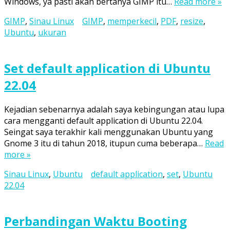
Windows, ya pasti akan bertanya GIMP itu…
Read more »
GIMP
,
Sinau Linux
GIMP
,
memperkecil
,
PDF
,
resize
,
Ubuntu
,
ukuran
Set default application di Ubuntu
22.04
Kejadian sebenarnya adalah saya kebingungan atau lupa
cara mengganti default application di Ubuntu 22.04.
Seingat saya terakhir kali menggunakan Ubuntu yang
Gnome 3 itu di tahun 2018, itupun cuma beberapa…
Read
more »
Sinau Linux
,
Ubuntu
default application
,
set
,
Ubuntu
22.04
Perbandingan Waktu Booting