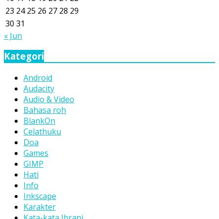
23
24
25
26
27
28
29
30
31
« Jun
Kategori
Android
Audacity
Audio & Video
Bahasa roh
BlankOn
Celathuku
Doa
Games
GIMP
Hati
Info
Inkscape
Karakter
Kata-kata Ibrani