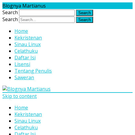
Blognya Martianus
Search
Search
Home
Kekristenan
Sinau Linux
Celathuku
Daftar Isi
Lisensi
Tentang Penulis
Saweran
Skip to content
Home
Kekristenan
Sinau Linux
Celathuku
Daftar Isi