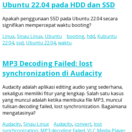
Ubuntu 22.04 pada HDD dan SSD
Apakah penggunaan SSD pada Ubuntu 22.04 secara
signifikan mempercepat waktu booting?
Linux
,
Sinau Linux
,
Ubuntu
booting
,
hdd
,
Kubuntu
22.04
,
ssd
,
Ubuntu 22.04
,
waktu
MP3 Decoding Failed: lost
synchronization di Audacity
Audacity adalah aplikasi editing audio yang sederhana,
sekaligus memiliki fitur yang lengkap. Salah satu kasus
yang muncul adalah ketika membuka file MP3, muncul
tulisan decoding failed, lost synchronization. Bagaimana
mengatasinya?
Audacity
,
Sinau Linux
Audacity
,
convert
,
lost
synchronization
,
MP3 decoding failed
,
VLC Media Player