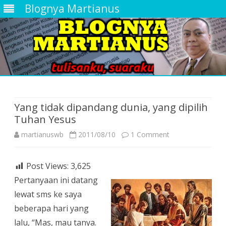
Blognya Martianus
Skip
to
content
Yang tidak dipandang dunia, yang dipilih
Tuhan Yesus
on
martianuswb
2011/08/10
1 Comment
Yang
Post Views:
3,625
tidak
Pertanyaan ini datang
dipandang
lewat sms ke saya
dunia,
beberapa hari yang
lalu, “Mas, mau tanya.
yang