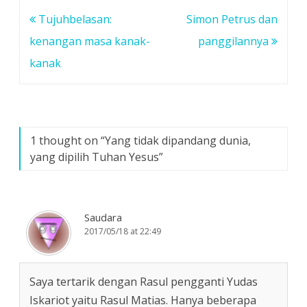
Post
Tujuhbelasan:
Simon Petrus dan
navigation
kenangan masa kanak-
panggilannya
kanak
1 thought on “
Yang tidak dipandang dunia,
yang dipilih Tuhan Yesus
”
Saudara
2017/05/18 at 22:49
Saya tertarik dengan Rasul pengganti Yudas
Iskariot yaitu Rasul Matias. Hanya beberapa