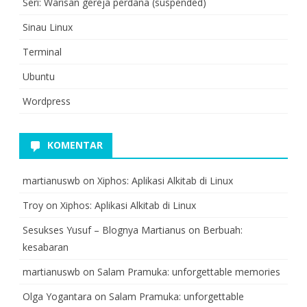
Seri: Warisan gereja perdana (suspended)
Sinau Linux
Terminal
Ubuntu
Wordpress
KOMENTAR
martianuswb
on
Xiphos: Aplikasi Alkitab di Linux
Troy
on
Xiphos: Aplikasi Alkitab di Linux
Sesukses Yusuf – Blognya Martianus
on
Berbuah:
kesabaran
martianuswb
on
Salam Pramuka: unforgettable memories
Olga Yogantara
on
Salam Pramuka: unforgettable