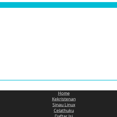
Home
Kekristenan
Sinau Linux
Celathuku
Daftar Isi