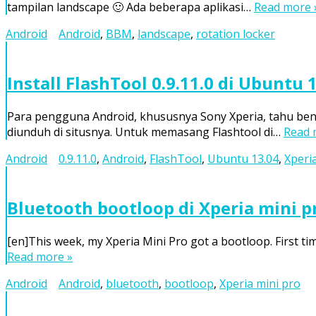
tampilan landscape 🙂 Ada beberapa aplikasi…
Read more 
Android
Android
,
BBM
,
landscape
,
rotation locker
Install FlashTool 0.9.11.0 di Ubuntu 
Para pengguna Android, khususnya Sony Xperia, tahu benar 
diunduh di situsnya. Untuk memasang Flashtool di…
Read 
Android
0.9.11.0
,
Android
,
FlashTool
,
Ubuntu 13.04
,
Xperi
Bluetooth bootloop di Xperia mini p
[en]This week, my Xperia Mini Pro got a bootloop. First ti
Read more »
Android
Android
,
bluetooth
,
bootloop
,
Xperia mini pro