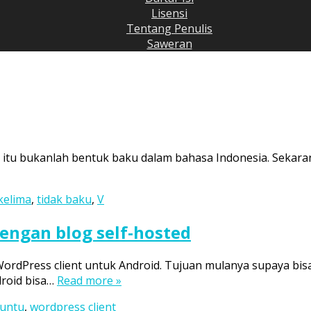
Lisensi
Tentang Penulis
Saweran
ya itu bukanlah bentuk baku dalam bahasa Indonesia. Seka
kelima
,
tidak baku
,
V
ngan blog self-hosted
rdPress client untuk Android. Tujuan mulanya supaya bis
droid bisa…
Read more »
untu
,
wordpress client