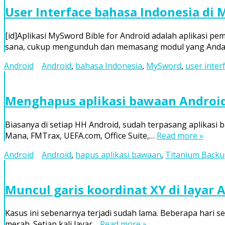
User Interface bahasa Indonesia di
[id]Aplikasi MySword Bible for Android adalah aplikasi p
sana, cukup mengunduh dan memasang modul yang Anda
Android
Android
,
bahasa Indonesia
,
MySword
,
user inter
Menghapus aplikasi bawaan Androi
Biasanya di setiap HH Android, sudah terpasang aplikasi 
Mana, FMTrax, UEFA.com, Office Suite,…
Read more »
Android
Android
,
hapus aplikasi bawaan
,
Titanium Back
Muncul garis koordinat XY di layar 
Kasus ini sebenarnya terjadi sudah lama. Beberapa hari sete
merah. Setiap kali layar…
Read more »