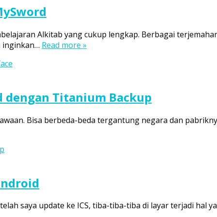
 MySword
embelajaran Alkitab yang cukup lengkap. Berbagai terjemahan
 inginkan…
Read more »
face
d dengan Titanium Backup
bawaan. Bisa berbeda-beda tergantung negara dan pabriknya.
up
Android
lah saya update ke ICS, tiba-tiba-tiba di layar terjadi hal 