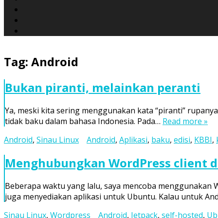
Tag:
Android
Bukan piranti, melainkan peranti
Ya, meski kita sering menggunakan kata “piranti” rupan
tidak baku dalam bahasa Indonesia. Pada…
Read more »
Android
,
Sinau Linux
Android
,
Aplikasi
,
baku
,
edisi
,
KBBI
,
Menghubungkan WordPress client de
Beberapa waktu yang lalu, saya mencoba menggunakan Wo
juga menyediakan aplikasi untuk Ubuntu. Kalau untuk An
Sinau Linux
,
Wordpress
Android
,
Jetpack
,
self-hosted
,
Ub