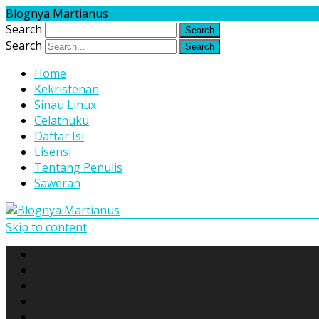
Blognya Martianus
Search
Search
Home
Kekristenan
Sinau Linux
Celathuku
Daftar Isi
Lisensi
Tentang Penulis
Saweran
Skip to content