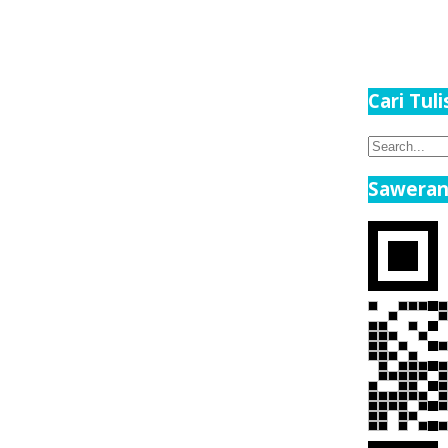
Cari Tul
Search
for:
Saweran