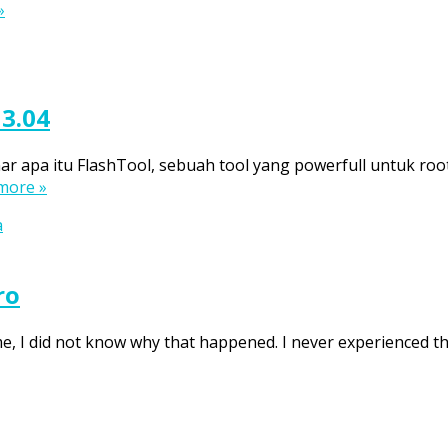
»
13.04
apa itu FlashTool, sebuah tool yang powerfull untuk rootin
more »
a
ro
me, I did not know why that happened. I never experienced th