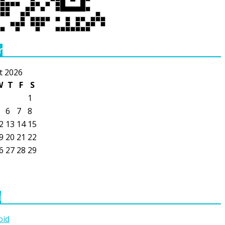
r
t 2026
W
T
F
S
1
6
7
8
2
13
14
15
9
20
21
22
6
27
28
29
i
oid