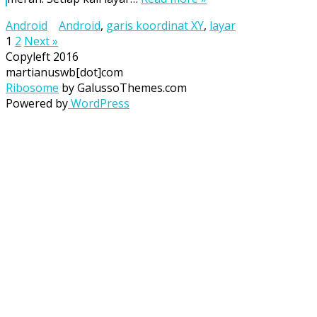
Android
Android
,
garis koordinat XY
,
layar
Posts
1
2
Next »
Copyleft 2016
pagination
martianuswb[dot]com
Ribosome
by GalussoThemes.com
Powered by
WordPress