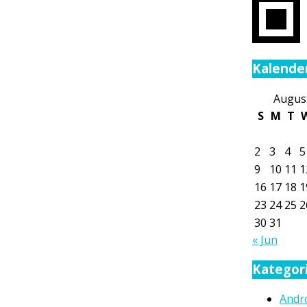
Kalende
Augus
S
M
T
2
3
4
5
9
10
11
1
16
17
18
1
23
24
25
2
30
31
« Jun
Kategor
Andr