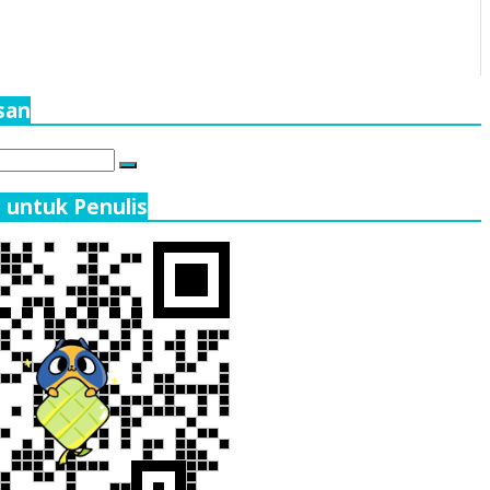
isan
Search
 untuk Penulis