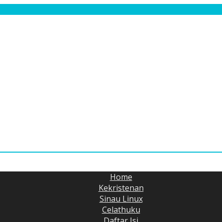
Home
Kekristenan
Sinau Linux
Celathuku
Daftar Isi