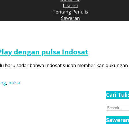
Lisensi
Tentang Penulis
Saweran
 Play dengan pulsa Indosat
lalu baru sadar bahwa Indosat sudah memberikan dukungan 
ong
,
pulsa
Cari Tul
Search
for:
Saweran