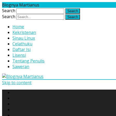
Blognya Martianus
Search
Search
Home
Kekristenan
Sinau Linux
Celathuku
Daftar Isi
Lisensi
Tentang Penulis
Saweran
Skip to content