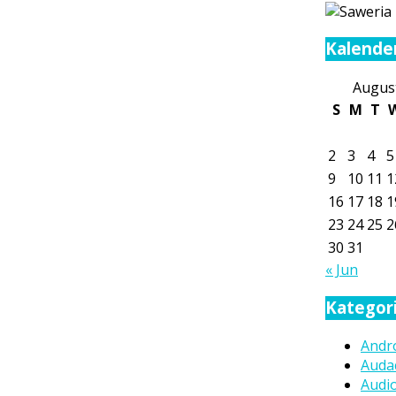
Kalende
Augus
S
M
T
2
3
4
5
9
10
11
1
16
17
18
1
23
24
25
2
30
31
« Jun
Kategor
Andr
Audac
Audio