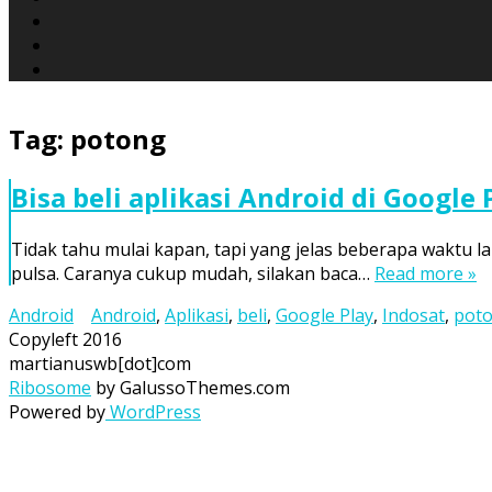
Tag:
potong
Bisa beli aplikasi Android di Google
Tidak tahu mulai kapan, tapi yang jelas beberapa waktu 
pulsa. Caranya cukup mudah, silakan baca…
Read more »
Android
Android
,
Aplikasi
,
beli
,
Google Play
,
Indosat
,
pot
Copyleft 2016
martianuswb[dot]com
Ribosome
by GalussoThemes.com
Powered by
WordPress