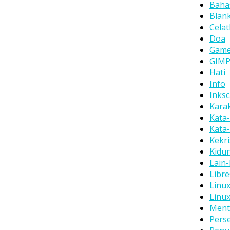
Baha
Blan
Cela
Doa
Gam
GIM
Hati
Info
Inks
Kara
Kata-
Kata
Kekr
Kidu
Lain-
Libre
Linu
Linu
Ment
Pers