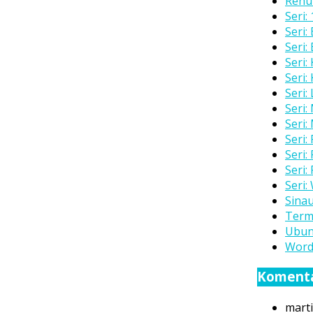
Renu
Seri:
Seri:
Seri:
Seri:
Seri:
Seri:
Seri:
Seri:
Seri:
Seri:
Seri:
Seri:
Sinau
Term
Ubun
Word
Koment
mart