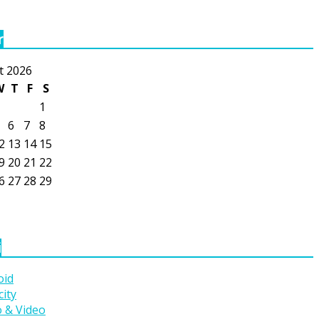
r
t 2026
W
T
F
S
1
6
7
8
2
13
14
15
9
20
21
22
6
27
28
29
i
oid
ity
 & Video