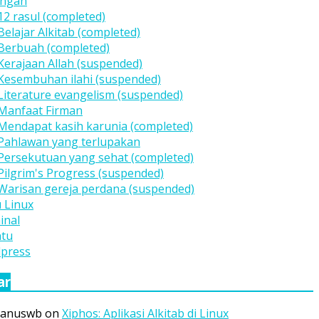
ngan
 12 rasul (completed)
 Belajar Alkitab (completed)
 Berbuah (completed)
 Kerajaan Allah (suspended)
 Kesembuhan ilahi (suspended)
 Literature evangelism (suspended)
 Manfaat Firman
 Mendapat kasih karunia (completed)
 Pahlawan yang terlupakan
 Persekutuan yang sehat (completed)
 Pilgrim's Progress (suspended)
 Warisan gereja perdana (suspended)
 Linux
inal
tu
press
ar
ianuswb
on
Xiphos: Aplikasi Alkitab di Linux