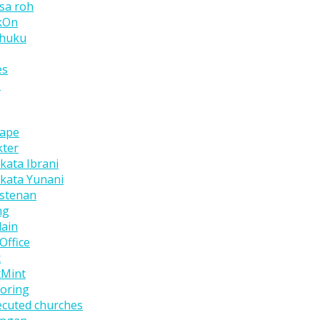
sa roh
kOn
thuku
es
P
cape
kter
kata Ibrani
-kata Yunani
istenan
ng
lain
Office
x
xMint
oring
ecuted churches