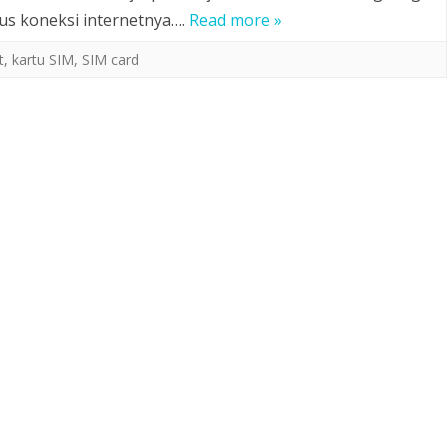
us koneksi internetnya….
Read more »
t
,
kartu SIM
,
SIM card