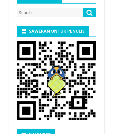
Search
Search
for:
SAWERAN UNTUK PENULIS