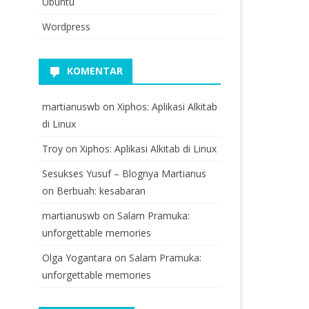
Ubuntu
Wordpress
KOMENTAR
martianuswb
on
Xiphos: Aplikasi Alkitab
di Linux
Troy
on
Xiphos: Aplikasi Alkitab di Linux
Sesukses Yusuf – Blognya Martianus
on
Berbuah: kesabaran
martianuswb
on
Salam Pramuka:
unforgettable memories
Olga Yogantara
on
Salam Pramuka:
unforgettable memories