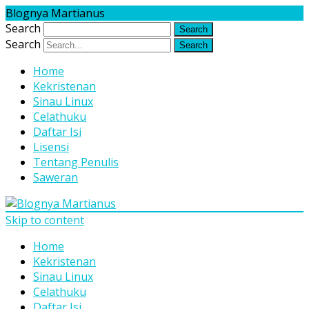
Blognya Martianus
Search
Search
Home
Kekristenan
Sinau Linux
Celathuku
Daftar Isi
Lisensi
Tentang Penulis
Saweran
Skip to content
Home
Kekristenan
Sinau Linux
Celathuku
Daftar Isi