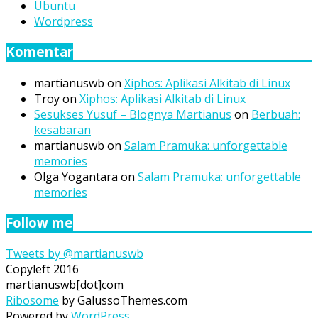
Ubuntu
Wordpress
Komentar
martianuswb
on
Xiphos: Aplikasi Alkitab di Linux
Troy
on
Xiphos: Aplikasi Alkitab di Linux
Sesukses Yusuf – Blognya Martianus
on
Berbuah:
kesabaran
martianuswb
on
Salam Pramuka: unforgettable
memories
Olga Yogantara
on
Salam Pramuka: unforgettable
memories
Follow me
Tweets by @martianuswb
Copyleft 2016
martianuswb[dot]com
Ribosome
by GalussoThemes.com
Powered by
WordPress