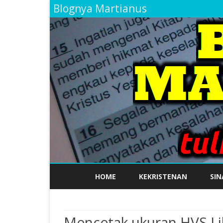
Blognya Martianus
HOME
KEKRISTENAN
SIN
Mencetak ukuran HVS Li