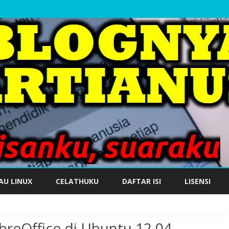
Skip
to
AU LINUX
CELATHUKU
DAFTAR ISI
LISENSI
content
breOffice di Ubuntu 12.04