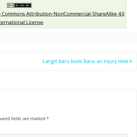
e Commons Attribution-NonCommercial-ShareAlike 4.0
ternational License
.
Langit baru bumi baru: an injury time
uired fields are marked
*