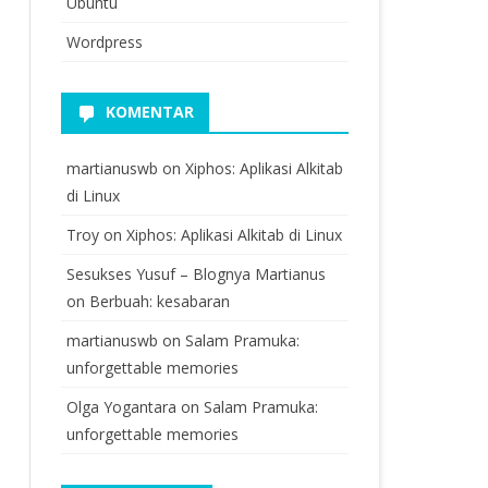
Ubuntu
Wordpress
KOMENTAR
martianuswb
on
Xiphos: Aplikasi Alkitab
di Linux
Troy
on
Xiphos: Aplikasi Alkitab di Linux
Sesukses Yusuf – Blognya Martianus
on
Berbuah: kesabaran
martianuswb
on
Salam Pramuka:
unforgettable memories
Olga Yogantara
on
Salam Pramuka:
unforgettable memories