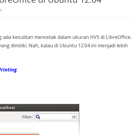
on
s
Mencetak
ukuran
ada kesulitan mencetak dalam ukuran HVS di LibreOffice.
HVS
ng dimiliki. Nah, kalau di Ubuntu 12.04 ini menjadi lebih
LibreOffice
di
Printing
.
Ubuntu
12.04