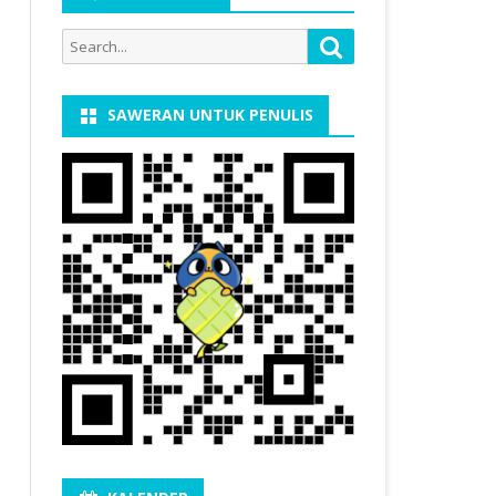
Search
Search
for:
SAWERAN UNTUK PENULIS