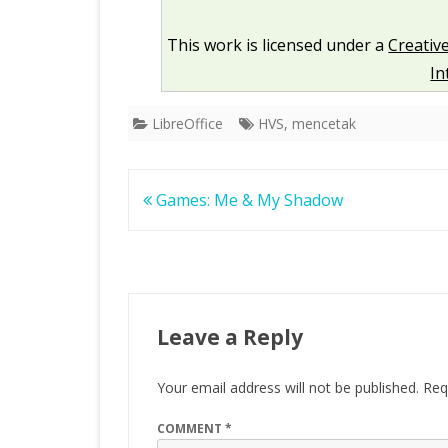
This work is licensed under a
Creativ
In
LibreOffice
HVS
,
mencetak
Post
Games: Me & My Shadow
navigation
Leave a Reply
Your email address will not be published.
Req
COMMENT
*