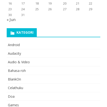
16
17
18
19
20
21
22
23
24
25
26
27
28
29
30
31
« Jun
KATEGORI
Android
Audacity
Audio & Video
Bahasa roh
BlankOn
Celathuku
Doa
Games