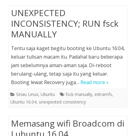
UNEXPECTED
INCONSISTENCY; RUN fsck
MANUALLY
Tentu saja kaget begitu booting ke Ubuntu 16:04,
keluar tulisan macam itu. Padahal baru beberapa
jam sebelumnya aman-aman saja. Di-reboot
berulang-ulang, tetap saja itu yang keluar.
Booting lewat Recovery juga…
Read more »
Sinau Linux
,
Ubuntu
fsck manually
,
initramfs
,
Ubuntu 16.04
,
unexpexted consistency
Memasang wifi Broadcom di
Lubuntu 16.04