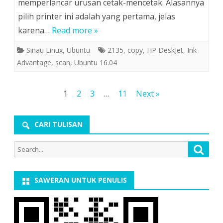
memperlancar urusan cetak-mencetak. Alasannya
pilih printer ini adalah yang pertama, jelas
karena…
Read more »
Sinau Linux
,
Ubuntu
2135
,
copy
,
HP DeskJet
,
Ink
Advantage
,
scan
,
Ubuntu 16.04
Posts
1
2
3
…
11
Next »
pagination
CARI TULISAN
Search
Searc
for:
SAWERAN UNTUK PENULIS