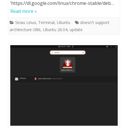
‘https://dl.google.com/linux/chrome-stable/deb…
Read more »
Sinau Linux
,
Terminal
,
Ubuntu
doesn't support
architecture i386
,
Ubuntu 26.04
,
update