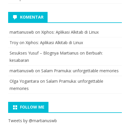
KOMENTAR
martianuswb
on
Xiphos: Aplikasi Alkitab di Linux
Troy
on
Xiphos: Aplikasi Alkitab di Linux
Sesukses Yusuf – Blognya Martianus
on
Berbuah:
kesabaran
martianuswb
on
Salam Pramuka: unforgettable memories
Olga Yogantara
on
Salam Pramuka: unforgettable
memories
FOLLOW ME
Tweets by @martianuswb