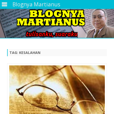
Blognya Martianus
Skip
to
content
TAG:
KESALAHAN