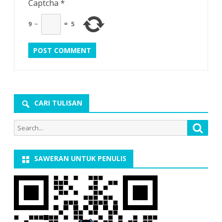
Captcha
*
9
−
=
5
CARI TULISAN
Search
Searc
for:
SAWERAN UNTUK PENULIS