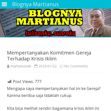
Blognya Martianus
Skip
to
content
Mempertanyakan Komitmen Gereja
Terhadap Krisis Iklim
on
martianuswb
2025/01/22
No Comments
Mempertanya
Post Views:
777
Komitmen
Mengapa saya mempertanyakan hal ini ke Gereja?
Gereja
Karena berdoa saja tidaklah cukup.
Terhadap
Kita bisa melihat sendiri bagaimana krisis iklim ini
Krisis