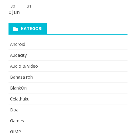
30
31
« Jun
KATEGORI
Android
Audacity
Audio & Video
Bahasa roh
BlankOn
Celathuku
Doa
Games
GIMP