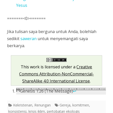
Yesus
=======<0>=======
Jika tulisan saya berguna untuk Anda, bolehlah
sedikit
saweran
untuk menyemangati saya
berkarya.
This work is licensed under a
Creative
Commons Attribution-NonCommercial-
ShareAlike 4.0 International License
.
[1]
Genesis 1:26 (The Message)
↩
Kekristenan
,
Renungan
Gereja
,
komitmen
,
konsistensi
,
krisis iklim
,
pertobatan ekologis