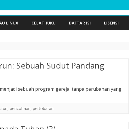
Skip
to
AU LINUX
CELATHUKU
DAFTAR ISI
LISENSI
content
run: Sebuah Sudut Pandang
 menjadi sebuah program gereja, tanpa perubahan yang
urun
,
pencobaan
,
pertobatan
epada Tuhan (2)