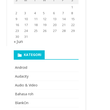
S
M
T
W
T
F
S
1
2
3
4
5
6
7
8
9
10
11
12
13
14
15
16
17
18
19
20
21
22
23
24
25
26
27
28
29
30
31
« Jun
KATEGORI
Android
Audacity
Audio & Video
Bahasa roh
BlankOn