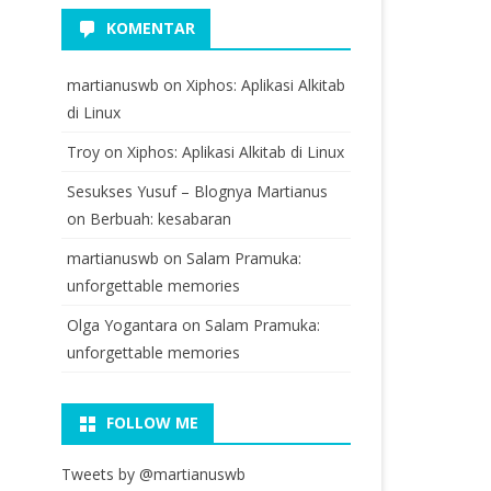
KOMENTAR
martianuswb
on
Xiphos: Aplikasi Alkitab
di Linux
Troy
on
Xiphos: Aplikasi Alkitab di Linux
Sesukses Yusuf – Blognya Martianus
on
Berbuah: kesabaran
martianuswb
on
Salam Pramuka:
unforgettable memories
Olga Yogantara
on
Salam Pramuka:
unforgettable memories
FOLLOW ME
Tweets by @martianuswb