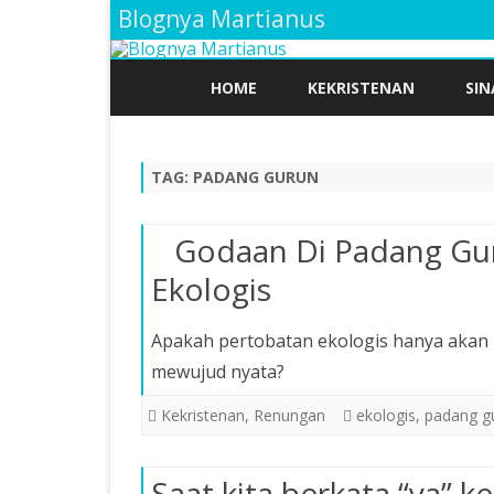
Blognya Martianus
HOME
KEKRISTENAN
SIN
TAG:
PADANG GURUN
Godaan Di Padang Gu
Ekologis
Apakah pertobatan ekologis hanya akan
mewujud nyata?
Kekristenan
,
Renungan
ekologis
,
padang g
Saat kita berkata “ya” k